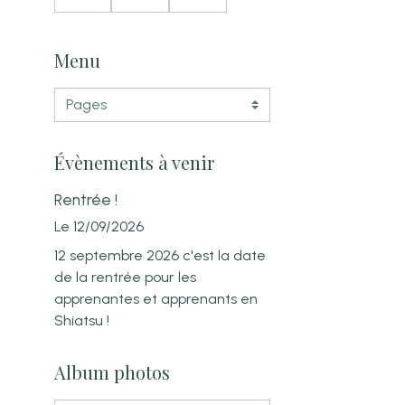
Har
cien
sur
mon
et
le
ie et
nou
Shia
Menu
Bien
velle
tsu
Etre
prati
à
cien
Aug
ne
ny
Évènements à venir
Rentrée !
Le 12/09/2026
12 septembre 2026 c'est la date
de la rentrée pour les
apprenantes et apprenants en
Shiatsu !
Album photos