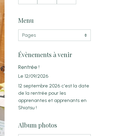
Har
cien
sur
mon
et
le
ie et
nou
Shia
Menu
Bien
velle
tsu
Etre
prati
à
cien
Aug
ne
ny
Évènements à venir
Rentrée !
Le 12/09/2026
12 septembre 2026 c'est la date
de la rentrée pour les
apprenantes et apprenants en
Shiatsu !
Album photos